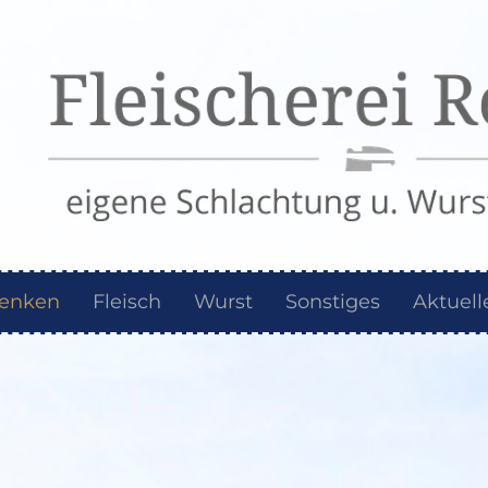
Renken
Fleisch
Wurst
Sonstiges
Aktuell